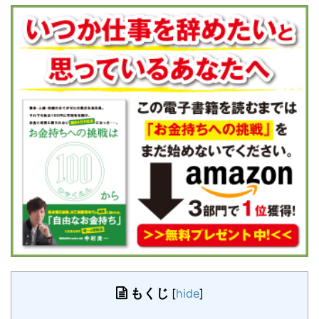
もくじ
[
hide
]