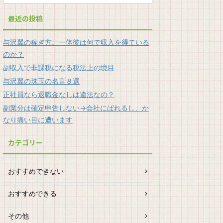
最近の投稿
与沢翼の稼ぎ方。一体彼は何で収入を得ている
のか？
副収入で非課税になる税法上の境目
与沢翼の珠玉の名言８選
正社員なら退職金なしは違法なの？
副業分は確定申告しない→会社にばれるし、か
なり痛い目に遭います
カテゴリー
おすすめできない
おすすめできる
その他