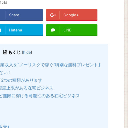
15日
Share
Google+
Hatena
LINE
もくじ
[
hide
]
業収入を“ノーリスクで稼ぐ”特別な無料プレゼント】
いない！
2つの種類があります
程度上限がある在宅ビジネス
ど無限に稼げる可能性のある在宅ビジネス
販売）