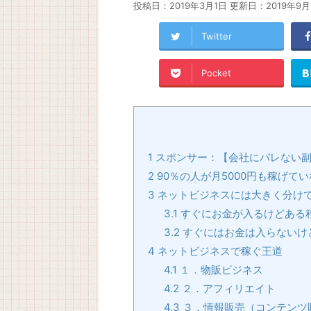
投稿日：2019年3月1日 更新日：
2019年9月
Twitter
Pocket
1
スポンサー：【会社にバレない副
2
90％の人が月5000円も稼げて
3
ネットビジネスには大きく分けて
3.1
すぐにお金が入るけどある
3.2
すぐにはお金は入らないけ
4
ネットビジネスで稼ぐ王道
4.1
１．物販ビジネス
4.2
２．アフィリエイト
4.3
３．情報販売（コンテンツ