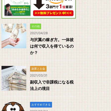
その他
2021/04/28
与沢翼の稼ぎ方。一体彼
は何で収入を得ているの
か？
副業とお金
2021/03/31
副収入で非課税になる税
法上の境目
おすすめできる