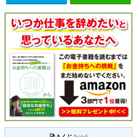
もくじ
[
hide
]